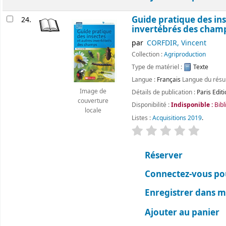
Guide pratique des ins
24.
invertébrés des cham
par
CORFDIR, Vincent
Collection :
Agriproduction
Type de matériel :
Texte
Langue :
Français
Langue du rés
Image de
Détails de publication :
Paris
Edit
couverture
Disponibilité :
Indisponible :
Bibl
locale
Listes :
Acquisitions 2019
.
évaluation
Classemen
Réserver
Connectez-vous pou
Enregistrer dans me
Ajouter au panier