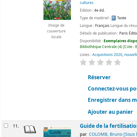
cultures
Édition :
4e éd.
Type de matériel :
Texte
Image de
Langue :
Français
Langue du rés
couverture
Détails de publication :
Paris
Édit
locale
Disponibilité :
Exemplaires dispon
Bibliothèque Centrale
(4)
Cote :
B
Listes :
Acquisitions 2020
,
nouvell
évaluation
Classemen
Réserver
Connectez-vous pou
Enregistrer dans me
Ajouter au panier
Guide de la fertilisati
11.
par
COLOMB, Bruno
[Sous l