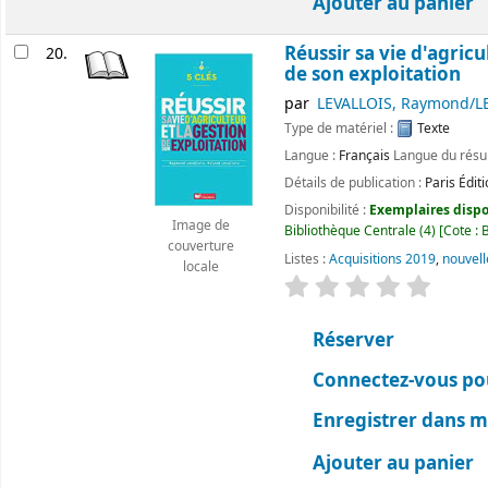
Ajouter au panier
Réussir sa vie d'agricu
20.
de son exploitation
par
LEVALLOIS, Raymond/LE
Type de matériel :
Texte
Langue :
Français
Langue du rés
Détails de publication :
Paris
Édit
Disponibilité :
Exemplaires dispon
Image de
Bibliothèque Centrale
(4)
Cote :
B
couverture
Listes :
Acquisitions 2019
,
nouvell
locale
évaluation
Classemen
Réserver
Connectez-vous pou
Enregistrer dans me
Ajouter au panier