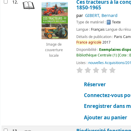
Ces tracteurs à la co
12.
1850-1965
par
GIBERT, Bernard
Type de matériel :
Texte
Langue :
Français
Langue du rés
Détails de publication :
Paris
Camp
France
agricole
2017
Image de
Disponibilité :
Exemplaires dispon
couverture
Bibliothèque Centrale
(1)
Cote :
locale
Listes :
nouvelles Acquisitions/20
évaluation
Classemen
Réserver
Connectez-vous pou
Enregistrer dans me
Ajouter au panier