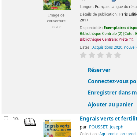
Langue :
Français
Langue du rés
Détails de publication :
Paris
Edit
Image de
2017
couverture
locale
Disponibilité :
Exemplaires dispon
Bibliothèque Centrale
(2)
Cote :
B
Bibliothèque Centrale: Prêté
(1).
Listes :
Acquisitions 2020
,
nouvell
évaluation
Classemen
Réserver
Connectez-vous pou
Enregistrer dans me
Ajouter au panier
Engrais verts et fertili
10.
par
POUSSET, Joseph
Collection :
Agriproduction : prod