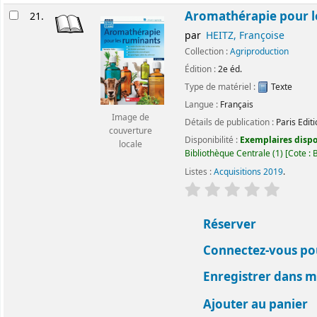
Aromathérapie pour l
21.
par
HEITZ, Françoise
Collection :
Agriproduction
Édition :
2e éd.
Type de matériel :
Texte
Langue :
Français
Image de
Détails de publication :
Paris
Edit
couverture
Disponibilité :
Exemplaires dispon
locale
Bibliothèque Centrale
(1)
Cote :
Listes :
Acquisitions 2019
.
évaluation
Classemen
Réserver
Connectez-vous pou
Enregistrer dans me
Ajouter au panier