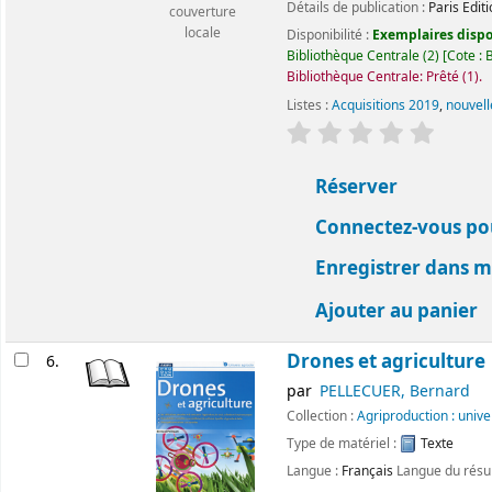
Détails de publication :
Paris
Edit
couverture
locale
Disponibilité :
Exemplaires dispon
Bibliothèque Centrale
(2)
Cote :
B
Bibliothèque Centrale: Prêté
(1).
Listes :
Acquisitions 2019
,
nouvell
évaluation
Classemen
Réserver
Connectez-vous pou
Enregistrer dans me
Ajouter au panier
Drones et agriculture
6.
par
PELLECUER, Bernard
Collection :
Agriproduction : univ
Type de matériel :
Texte
Langue :
Français
Langue du rés