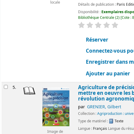
locale
Détails de publication :
Paris
Edit
Disponibilité :
Exemplaires dispon
Bibliothèque Centrale
(2)
Cote :
B
évaluation
Classemen
Réserver
Connectez-vous pou
Enregistrer dans me
Ajouter au panier
Agriculture de précis
5.
mettre en oeuvre les b
révolution agronomi
par
GRENIER, Gilbert
Collection :
Agriproduction : univ
Type de matériel :
Texte
Langue :
Français
Langue du rés
Image de