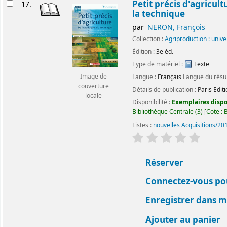
Petit précis d'agricult
17.
la technique
par
NERON, François
Collection :
Agriproduction : univ
Édition :
3e éd.
Type de matériel :
Texte
Image de
Langue :
Français
Langue du rés
couverture
Détails de publication :
Paris
Edit
locale
Disponibilité :
Exemplaires dispon
Bibliothèque Centrale
(3)
Cote :
B
Listes :
nouvelles Acquisitions/20
évaluation
Classemen
Réserver
Connectez-vous pou
Enregistrer dans me
Ajouter au panier