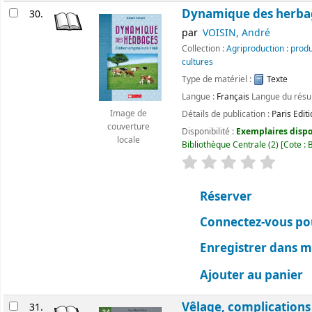
Dynamique des herba
30.
par
VOISIN, André
Collection :
Agriproduction : prod
cultures
Type de matériel :
Texte
Langue :
Français
Langue du rés
Image de
Détails de publication :
Paris
Edit
couverture
Disponibilité :
Exemplaires dispon
locale
Bibliothèque Centrale
(2)
Cote :
B
évaluation
Classemen
Réserver
Connectez-vous pou
Enregistrer dans me
Ajouter au panier
Vêlage, complications
31.