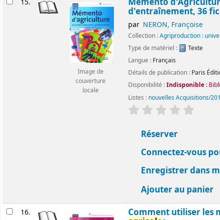
Mémento d'Agricultur
15.
d'entraînement, 36 fic
par
NERON, Françoise
Collection :
Agriproduction : univ
Type de matériel :
Texte
Langue :
Français
Image de
Détails de publication :
Paris
Édit
couverture
Disponibilité :
Indisponible :
Bibl
locale
Listes :
nouvelles Acquisitions/20
évaluation
Classemen
Réserver
Connectez-vous pou
Enregistrer dans me
Ajouter au panier
Comment utiliser les 
16.