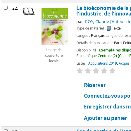
La bioéconomie de la
22.
l'industrie, de l'inno
par
ROY, Claude
[Auteur de
Type de matériel :
Texte
Langue :
Français
Langue du rés
Détails de publication :
Paris
Edit
Image de
Disponibilité :
Exemplaires dispon
couverture
Bibliothèque Centrale
(2)
Cote :
B
locale
Listes :
Acquisitions 2019
,
Acquisi
évaluation
Classemen
Réserver
Connectez-vous pou
Enregistrer dans me
Ajouter au panier