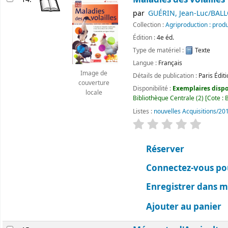
par
GUÉRIN, Jean-Luc/BAL
Collection :
Agriproduction : produ
Édition :
4e éd.
Type de matériel :
Texte
Langue :
Français
Image de
Détails de publication :
Paris
Édit
couverture
Disponibilité :
Exemplaires dispon
locale
Bibliothèque Centrale
(2)
Cote :
B
Listes :
nouvelles Acquisitions/20
évaluation
Classemen
Réserver
Connectez-vous pou
Enregistrer dans me
Ajouter au panier