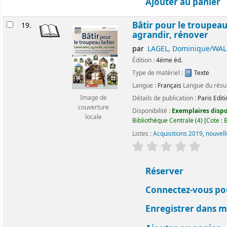
Ajouter au panier
Bâtir pour le troupeau 
19.
agrandir, rénover
par
LAGEL, Dominique/WALL
Édition :
4éme éd.
Type de matériel :
Texte
Langue :
Français
Langue du rés
Détails de publication :
Paris
Edit
Image de
couverture
Disponibilité :
Exemplaires dispon
locale
Bibliothèque Centrale
(4)
Cote :
B
Listes :
Acquisitions 2019
,
nouvell
évaluation
Classemen
Réserver
Connectez-vous pou
Enregistrer dans me