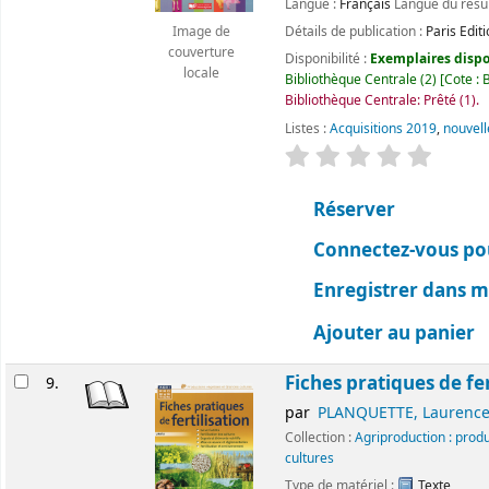
Langue :
Français
Langue du rés
Détails de publication :
Paris
Edit
Image de
couverture
Disponibilité :
Exemplaires dispon
locale
Bibliothèque Centrale
(2)
Cote :
B
Bibliothèque Centrale: Prêté
(1).
Listes :
Acquisitions 2019
,
nouvell
évaluation
Classemen
Réserver
Connectez-vous pou
Enregistrer dans me
Ajouter au panier
Fiches pratiques de fer
9.
par
PLANQUETTE, Laurenc
Collection :
Agriproduction : prod
cultures
Type de matériel :
Texte