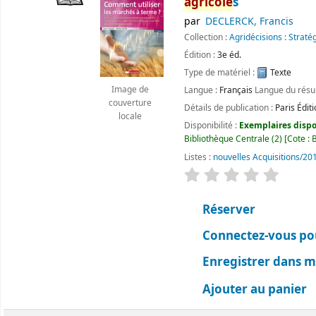
agricole
s
par
DECLERCK, Francis
Collection :
Agridécisions : Straté
Édition :
3e éd.
Type de matériel :
Texte
Image de
Langue :
Français
Langue du rés
couverture
Détails de publication :
Paris
Édit
locale
Disponibilité :
Exemplaires dispon
Bibliothèque Centrale
(2)
Cote :
B
Listes :
nouvelles Acquisitions/20
évaluation
Classemen
Réserver
Connectez-vous pou
Enregistrer dans me
Ajouter au panier