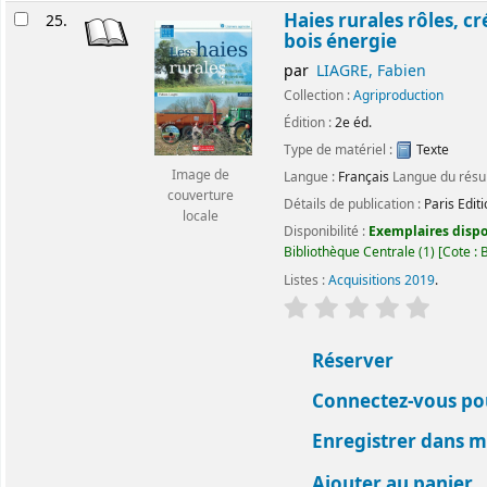
Haies rurales rôles, cr
25.
bois énergie
par
LIAGRE, Fabien
Collection :
Agriproduction
Édition :
2e éd.
Type de matériel :
Texte
Image de
Langue :
Français
Langue du rés
couverture
Détails de publication :
Paris
Edit
locale
Disponibilité :
Exemplaires dispon
Bibliothèque Centrale
(1)
Cote :
Listes :
Acquisitions 2019
.
évaluation
Classemen
Réserver
Connectez-vous pou
Enregistrer dans me
Ajouter au panier