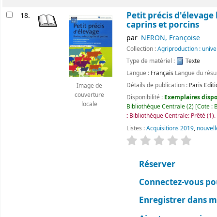
Petit précis d'élevage 
18.
caprins et porcins
par
NERON, Françoise
Collection :
Agriproduction : univ
Type de matériel :
Texte
Langue :
Français
Langue du rés
Détails de publication :
Paris
Edit
Image de
couverture
Disponibilité :
Exemplaires dispon
locale
Bibliothèque Centrale
(2)
Cote :
B
:
Bibliothèque Centrale: Prêté
(1).
Listes :
Acquisitions 2019
,
nouvell
évaluation
Classemen
Réserver
Connectez-vous pou
Enregistrer dans me