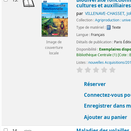
Biodiversité fonctionn
13.
cultures et auxilliaire
par
VILLENAVE-CHASSET, J
Collection :
Agriproduction : univ
Type de matériel :
Texte
Langue :
Français
Détails de publication :
Paris
Édit
Image de
couverture
Disponibilité :
Exemplaires dispon
locale
Bibliothèque Centrale
(1)
Cote :
Listes :
nouvelles Acquisitions/20
évaluation
Classemen
Réserver
Connectez-vous pou
Enregistrer dans me
Ajouter au panier
Maladies des volailles
14.