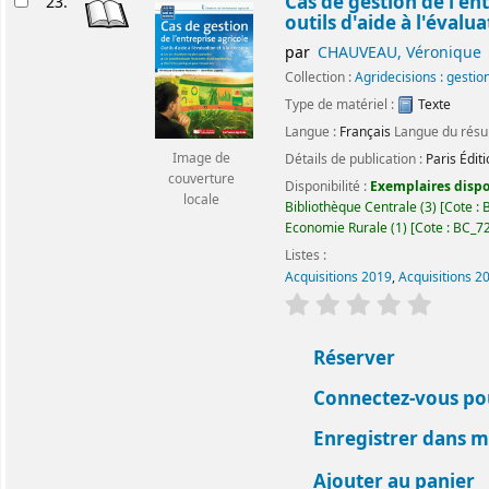
Cas de gestion de l'en
23.
outils d'aide à l'évalua
par
CHAUVEAU, Véronique
Collection :
Agridecisions : gestio
Type de matériel :
Texte
Langue :
Français
Langue du rés
Image de
Détails de publication :
Paris
Édit
couverture
Disponibilité :
Exemplaires dispon
locale
Bibliothèque Centrale
(3)
Cote :
B
Economie Rurale
(1)
Cote :
BC_72
Listes :
Acquisitions 2019
,
Acquisitions 2
évaluation
Classemen
Réserver
Connectez-vous pou
Enregistrer dans me
Ajouter au panier