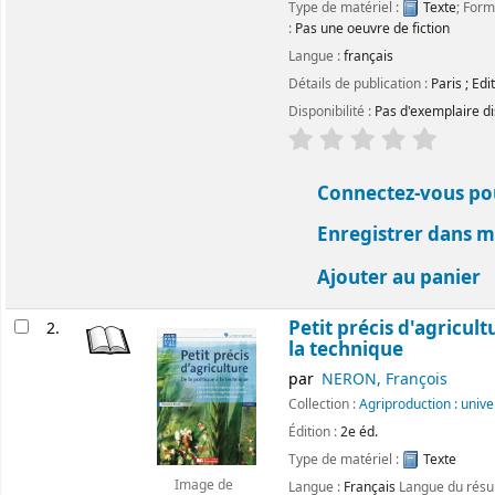
Type de matériel :
Texte
; Form
:
Pas une oeuvre de fiction
Langue :
français
Détails de publication :
Paris
;
Edi
Disponibilité :
Pas d'exemplaire di
évaluation
Classemen
Connectez-vous pou
Enregistrer dans me
Ajouter au panier
Petit précis d'agricult
2.
la technique
par
NERON, François
Collection :
Agriproduction : univ
Édition :
2e éd.
Type de matériel :
Texte
Image de
Langue :
Français
Langue du rés