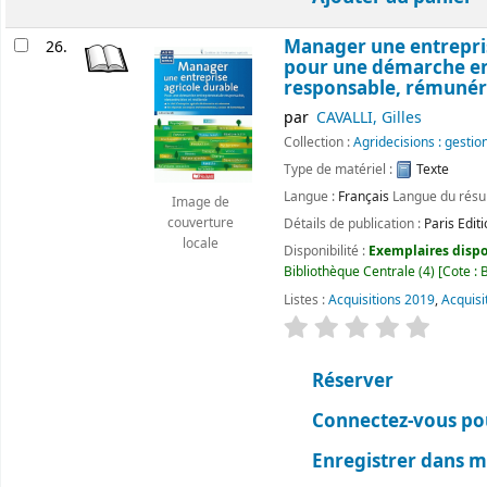
Manager une entrepr
26.
pour une démarche en
responsable, rémunérat
par
CAVALLI, Gilles
Collection :
Agridecisions : gestio
Type de matériel :
Texte
Langue :
Français
Langue du rés
Image de
couverture
Détails de publication :
Paris
Edit
locale
Disponibilité :
Exemplaires dispon
Bibliothèque Centrale
(4)
Cote :
B
Listes :
Acquisitions 2019
,
Acquisi
évaluation
Classemen
Réserver
Connectez-vous pou
Enregistrer dans me