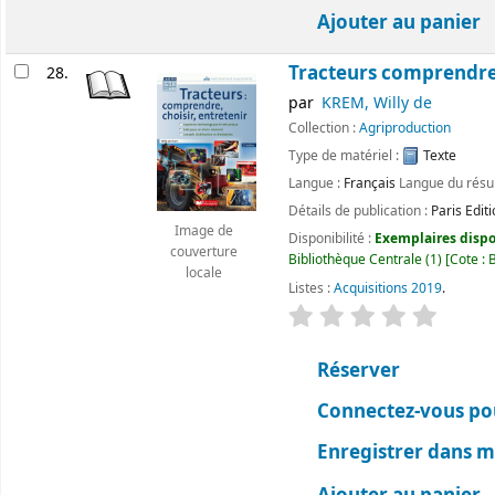
Ajouter au panier
Tracteurs comprendre,
28.
par
KREM, Willy de
Collection :
Agriproduction
Type de matériel :
Texte
Langue :
Français
Langue du rés
Détails de publication :
Paris
Edit
Image de
Disponibilité :
Exemplaires dispon
couverture
Bibliothèque Centrale
(1)
Cote :
locale
Listes :
Acquisitions 2019
.
évaluation
Classemen
Réserver
Connectez-vous pou
Enregistrer dans me