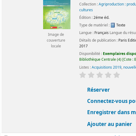
Collection :
Agriproduction : prod
cultures
Édition :
2éme éd.
Type de matériel :
Texte
Langue :
Français
Langue du rés
Image de
Détails de publication :
Paris
Edit
couverture
2017
locale
Disponibilité :
Exemplaires dispon
Bibliothèque Centrale
(4)
Cote :
B
Listes :
Acquisitions 2019
,
nouvell
évaluation
Classemen
Réserver
Connectez-vous pou
Enregistrer dans me
Ajouter au panier