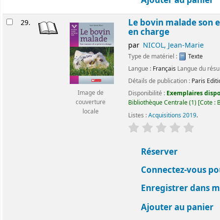
Ajouter au panier
Le bovin malade son e
29.
en charge
par
NICOL, Jean-Marie
Type de matériel :
Texte
Langue :
Français
Langue du rés
Détails de publication :
Paris
Edit
Image de
Disponibilité :
Exemplaires dispon
couverture
Bibliothèque Centrale
(1)
Cote :
locale
Listes :
Acquisitions 2019
.
évaluation
Classemen
Réserver
Connectez-vous pou
Enregistrer dans me
Ajouter au panier