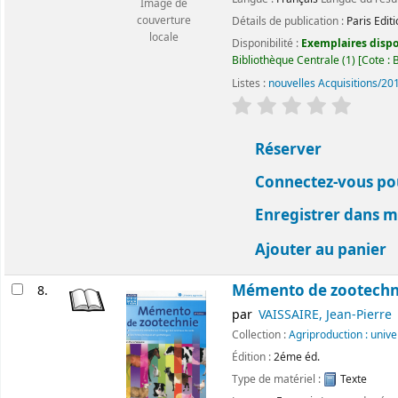
Image de
couverture
Détails de publication :
Paris
Edit
locale
Disponibilité :
Exemplaires dispon
Bibliothèque Centrale
(1)
Cote :
Listes :
nouvelles Acquisitions/20
évaluation
Classemen
Réserver
Connectez-vous pou
Enregistrer dans me
Ajouter au panier
Mémento de zootechn
8.
par
VAISSAIRE, Jean-Pierre
Collection :
Agriproduction : univ
Édition :
2éme éd.
Type de matériel :
Texte