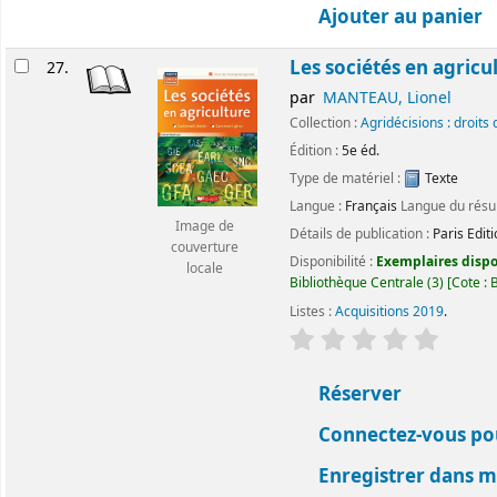
Ajouter au panier
Les sociétés en agricu
27.
par
MANTEAU, Lionel
Collection :
Agridécisions : droits 
Édition :
5e éd.
Type de matériel :
Texte
Langue :
Français
Langue du rés
Image de
Détails de publication :
Paris
Edit
couverture
Disponibilité :
Exemplaires dispon
locale
Bibliothèque Centrale
(3)
Cote :
B
Listes :
Acquisitions 2019
.
évaluation
Classemen
Réserver
Connectez-vous pou
Enregistrer dans me