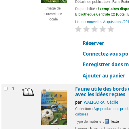
Détails de publication :
Paris
Edit
Image de
Disponibilité :
Exemplaires dispon
couverture
Bibliothèque Centrale
(2)
Cote :
B
locale
Listes :
nouvelles Acquisitions/20
évaluation
Classemen
Réserver
Connectez-vous pou
Enregistrer dans me
Ajouter au panier
Faune utile des bords 
7.
avec les idées reçues
par
WALIGORA, Cécile
Collection :
Agriproduction : prod
cultures
Type de matériel :
Texte
Langue :
Français
Langue du rés