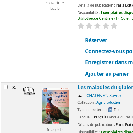
couverture
Détails de publication :
Paris
Edit
locale
Disponibilité :
Exemplaires dispon
Bibliothèque Centrale
(1)
Cote :
évaluation
Classemen
Réserver
Connectez-vous pou
Enregistrer dans me
Ajouter au panier
Les maladies du gibie
3.
par
CHATENET, Xavier
Collection :
Agriproduction
Type de matériel :
Texte
Langue :
Français
Langue du rés
Détails de publication :
Paris
Edit
Image de
Disponibilité :
Exemplaires dispon