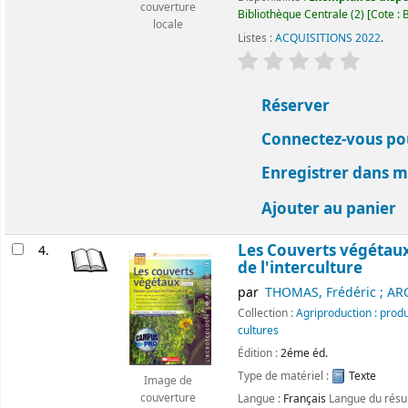
couverture
Bibliothèque Centrale
(2)
Cote :
B
locale
Listes :
ACQUISITIONS 2022
.
évaluation
Classemen
Réserver
Connectez-vous pou
Enregistrer dans me
Ajouter au panier
Les Couverts végétaux
4.
de l'interculture
par
THOMAS, Frédéric ; A
Collection :
Agriproduction : prod
cultures
Édition :
2éme éd.
Type de matériel :
Texte
Image de
Langue :
Français
Langue du rés
couverture