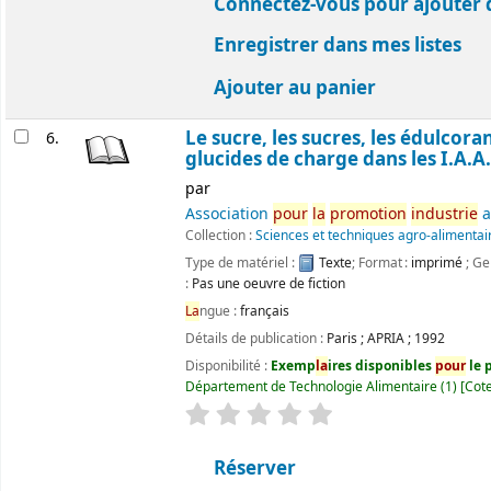
Connectez-vous pour ajouter 
Enregistrer dans mes listes
Ajouter au panier
Le sucre, les sucres, les édulcoran
6.
glucides de charge dans les I.A.A.
par
Association
pour
la
promotion
industrie
a
Collection :
Sciences et techniques agro-alimentai
Type de matériel :
Texte
; Format :
imprimé
; Ge
:
Pas une oeuvre de fiction
La
ngue :
français
Détails de publication :
Paris
;
APRIA
;
1992
Disponibilité :
Exemp
la
ires disponibles
pour
le p
Département de Technologie Alimentaire
(1)
Cote
évaluation
C
la
ssement moyen : 0.0 ét
Réserver