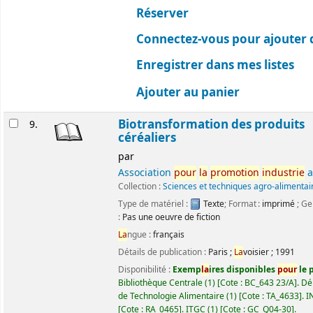
Réserver
Connectez-vous pour ajouter 
Enregistrer dans mes listes
Ajouter au panier
Biotransformation des produits
9.
céréaliers
par
Association
pour
la
promotion
industrie
a
Collection :
Sciences et techniques agro-alimentai
Type de matériel :
Texte
; Format :
imprimé
; Ge
:
Pas une oeuvre de fiction
La
ngue :
français
Détails de publication :
Paris
;
La
voisier
;
1991
Disponibilité :
Exemp
la
ires disponibles
pour
le p
Bibliothèque Centrale
(1)
Cote :
BC_643 23/A
.
Dé
de Technologie Alimentaire
(1)
Cote :
TA_4633
.
I
Cote :
RA_0465
.
ITGC
(1)
Cote :
GC_Q04-30
.