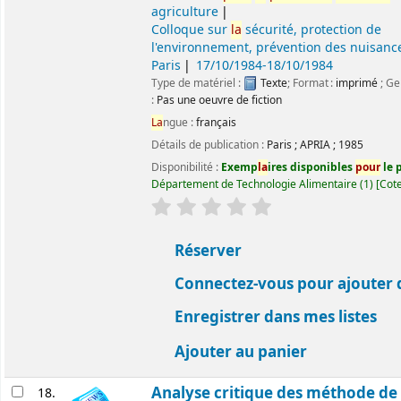
agriculture
Colloque sur
la
sécurité, protection de
l'environnement, prévention des nuisanc
Paris
17/10/1984-18/10/1984
Type de matériel :
Texte
; Format :
imprimé
; Ge
:
Pas une oeuvre de fiction
La
ngue :
français
Détails de publication :
Paris
;
APRIA
;
1985
Disponibilité :
Exemp
la
ires disponibles
pour
le p
Département de Technologie Alimentaire
(1)
Cote
évaluation
C
la
ssement moyen : 0.0 ét
Réserver
Connectez-vous pour ajouter 
Enregistrer dans mes listes
Ajouter au panier
Analyse critique des méthode de
18.