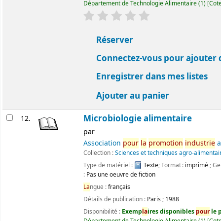
Département de Technologie Alimentaire
(1)
Cote
évaluation
C
la
ssement moyen : 0.0 ét
Réserver
Connectez-vous pour ajouter 
Enregistrer dans mes listes
Ajouter au panier
Microbiologie alimentaire
12.
par
Association
pour
la
promotion
industrie
a
Collection :
Sciences et techniques agro-alimentai
Type de matériel :
Texte
; Format :
imprimé
; Ge
:
Pas une oeuvre de fiction
La
ngue :
français
Détails de publication :
Paris
;
1988
Disponibilité :
Exemp
la
ires disponibles
pour
le p
Département de Technologie Alimentaire
(1)
Cote