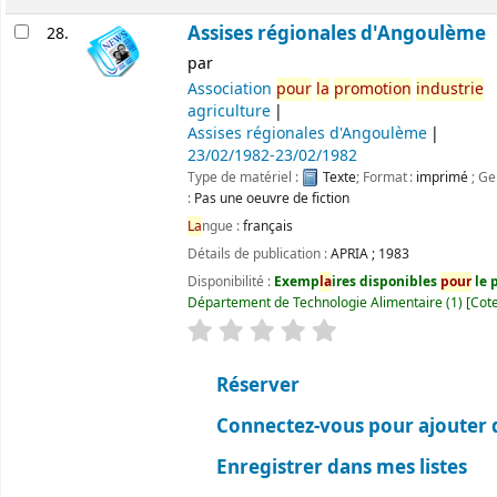
Assises régionales d'Angoulème
28.
par
Association
pour
la
promotion
industrie
agriculture
Assises régionales d'Angoulème
23/02/1982-23/02/1982
Type de matériel :
Texte
; Format :
imprimé
; Ge
:
Pas une oeuvre de fiction
La
ngue :
français
Détails de publication :
APRIA
;
1983
Disponibilité :
Exemp
la
ires disponibles
pour
le p
Département de Technologie Alimentaire
(1)
Cote
évaluation
C
la
ssement moyen : 0.0 ét
Réserver
Connectez-vous pour ajouter 
Enregistrer dans mes listes