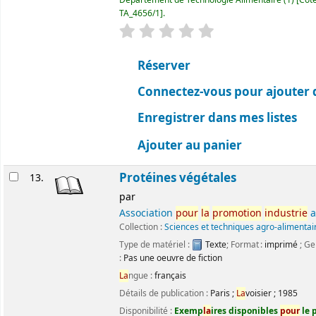
TA_4656/1
.
évaluation
C
la
ssement moyen : 0.0 ét
Réserver
Connectez-vous pour ajouter 
Enregistrer dans mes listes
Ajouter au panier
Protéines végétales
13.
par
Association
pour
la
promotion
industrie
a
Collection :
Sciences et techniques agro-alimentai
Type de matériel :
Texte
; Format :
imprimé
; Ge
:
Pas une oeuvre de fiction
La
ngue :
français
Détails de publication :
Paris
;
La
voisier
;
1985
Disponibilité :
Exemp
la
ires disponibles
pour
le p