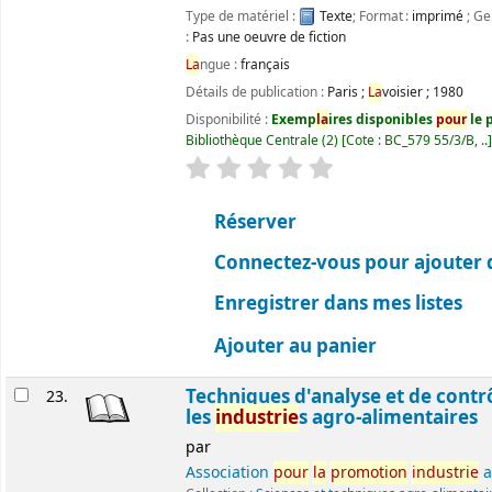
Type de matériel :
Texte
; Format :
imprimé
; Ge
:
Pas une oeuvre de fiction
La
ngue :
français
Détails de publication :
Paris
;
La
voisier
;
1980
Disponibilité :
Exemp
la
ires disponibles
pour
le p
Bibliothèque Centrale
(2)
Cote :
BC_579 55/3/B, ..
évaluation
C
la
ssement moyen : 0.0 ét
Réserver
Connectez-vous pour ajouter 
Enregistrer dans mes listes
Ajouter au panier
Techniques d'analyse et de contr
23.
les
industrie
s agro-alimentaires
par
Association
pour
la
promotion
industrie
a