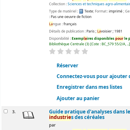
Collection :
Sciences et techniques agro-alimentai
Type de matériel :
Texte
; Format :
imprimé
; Ge
:
Pas une oeuvre de fiction
La
ngue :
français
Détails de publication :
Paris
;
La
voisier
;
1981
Disponibilité :
Exemp
la
ires disponibles
pour
le p
Bibliothèque Centrale
(3)
Cote :
BC_579 55/2/A, ..
évaluation
C
la
ssement moyen : 0.0 ét
Réserver
Connectez-vous pour ajouter 
Enregistrer dans mes listes
Ajouter au panier
Guide pratique d'analyses dans l
3.
industrie
s des céréales
par