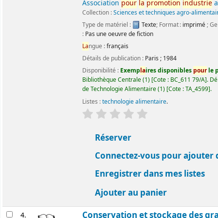
Association
pour
la
promotion
industrie
a
Collection :
Sciences et techniques agro-alimentai
Type de matériel :
Texte
; Format :
imprimé
; Ge
:
Pas une oeuvre de fiction
La
ngue :
français
Détails de publication :
Paris
;
1984
Disponibilité :
Exemp
la
ires disponibles
pour
le p
Bibliothèque Centrale
(1)
Cote :
BC_611 79/A
.
Dé
de Technologie Alimentaire
(1)
Cote :
TA_4599
.
Listes :
technologie alimentaire
.
évaluation
C
la
ssement moyen : 0.0 ét
Réserver
Connectez-vous pour ajouter 
Enregistrer dans mes listes
Ajouter au panier
Conservation et stockage des gra
4.