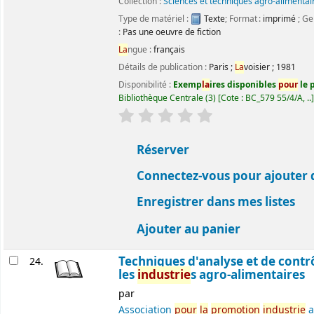
Collection :
Sciences et techniques agro-alimentai
Type de matériel :
Texte
; Format :
imprimé
; Ge
:
Pas une oeuvre de fiction
La
ngue :
français
Détails de publication :
Paris
;
La
voisier
;
1981
Disponibilité :
Exemp
la
ires disponibles
pour
le p
Bibliothèque Centrale
(3)
Cote :
BC_579 55/4/A, ..
évaluation
C
la
ssement moyen : 0.0 ét
Réserver
Connectez-vous pour ajouter 
Enregistrer dans mes listes
Ajouter au panier
Techniques d'analyse et de contr
24.
les
industrie
s agro-alimentaires
par
Association
pour
la
promotion
industrie
a