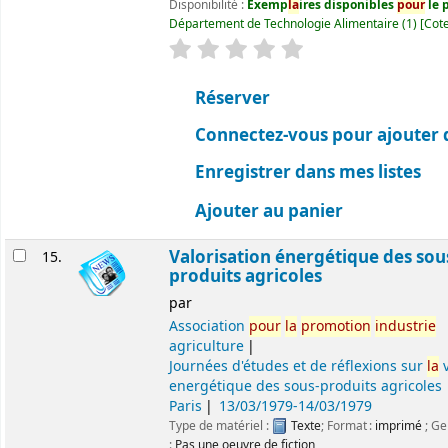
Disponibilité :
Exemp
la
ires disponibles
pour
le p
Département de Technologie Alimentaire
(1)
Cote
évaluation
C
la
ssement moyen : 0.0 ét
Réserver
Connectez-vous pour ajouter 
Enregistrer dans mes listes
Ajouter au panier
Valorisation énergétique des sou
15.
produits agricoles
par
Association
pour
la
promotion
industrie
agriculture
Journées d'études et de réflexions sur
la
v
energétique des sous-produits agricoles
Paris
13/03/1979-14/03/1979
Type de matériel :
Texte
; Format :
imprimé
; Ge
:
Pas une oeuvre de fiction