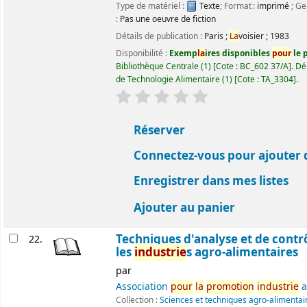
Type de matériel :
Texte
; Format :
imprimé
; Ge
:
Pas une oeuvre de fiction
Détails de publication :
Paris
;
La
voisier
;
1983
Disponibilité :
Exemp
la
ires disponibles
pour
le p
Bibliothèque Centrale
(1)
Cote :
BC_602 37/A
.
Dé
de Technologie Alimentaire
(1)
Cote :
TA_3304
.
évaluation
C
la
ssement moyen : 0.0 ét
Réserver
Connectez-vous pour ajouter 
Enregistrer dans mes listes
Ajouter au panier
Techniques d'analyse et de contr
22.
les
industrie
s agro-alimentaires
par
Association
pour
la
promotion
industrie
a
Collection :
Sciences et techniques agro-alimentai