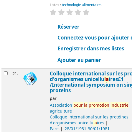
Listes :
technologie alimentaire
.
évaluation
C
la
ssement moyen : 0.0 ét
Réserver
Connectez-vous pour ajouter 
Enregistrer dans mes listes
Ajouter au panier
Colloque international sur les pr
21.
d'organismes unicellu
la
ires£1
/International symposium on sing
proteins
par
Association
pour
la
promotion
industrie
agriculture
Colloque international sur les protéines
d'organismes unicellu
la
ires
Paris
28/01/1981-30/01/1981