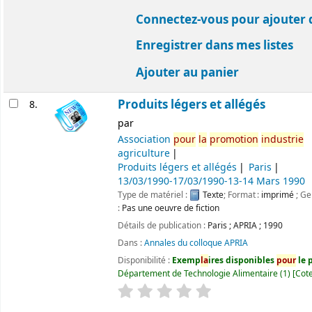
Connectez-vous pour ajouter 
Enregistrer dans mes listes
Ajouter au panier
Produits légers et allégés
8.
par
Association
pour
la
promotion
industrie
agriculture
Produits légers et allégés
Paris
13/03/1990-17/03/1990-13-14 Mars 1990
Type de matériel :
Texte
; Format :
imprimé
; Ge
:
Pas une oeuvre de fiction
Détails de publication :
Paris
;
APRIA
;
1990
Dans :
Annales du colloque APRIA
Disponibilité :
Exemp
la
ires disponibles
pour
le p
Département de Technologie Alimentaire
(1)
Cote
évaluation
C
la
ssement moyen : 0.0 ét