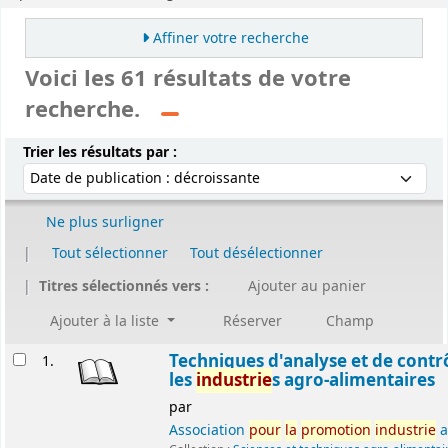
Affiner votre recherche
Voici les 61 résultats de votre
recherche.
Trier
Trier par :
Trier les résultats par :
Ne plus surligner
Tout sélectionner
Tout désélectionner
Titres sélectionnés vers :
Ajouter au panier
Ajouter à la liste
Réserver
Champ
Résultats
Techniques d'analyse et de contr
1.
les
industrie
s agro-alimentaires
par
Association
pour
la
promotion
industrie
a