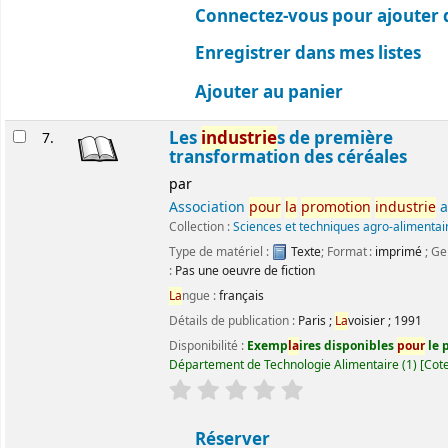
Connectez-vous pour ajouter 
Enregistrer dans mes listes
Ajouter au panier
Les
industrie
s de première
7.
transformation des céréales
par
Association
pour
la
promotion
industrie
a
Collection :
Sciences et techniques agro-alimentai
Type de matériel :
Texte
; Format :
imprimé
; Ge
:
Pas une oeuvre de fiction
La
ngue :
français
Détails de publication :
Paris
;
La
voisier
;
1991
Disponibilité :
Exemp
la
ires disponibles
pour
le p
Département de Technologie Alimentaire
(1)
Cote
évaluation
C
la
ssement moyen : 0.0 ét
Réserver