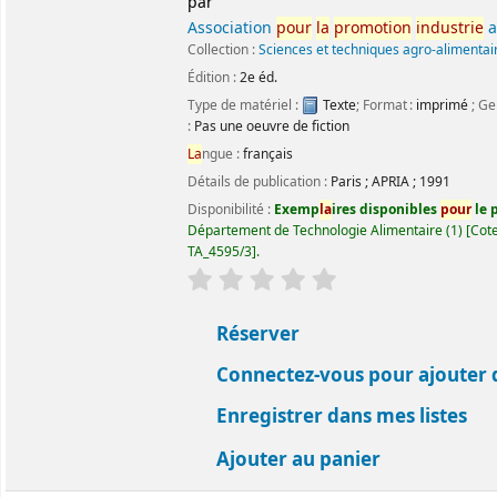
par
Association
pour
la
promotion
industrie
a
Collection :
Sciences et techniques agro-alimentai
Édition :
2e éd.
Type de matériel :
Texte
; Format :
imprimé
; Ge
:
Pas une oeuvre de fiction
La
ngue :
français
Détails de publication :
Paris
;
APRIA
;
1991
Disponibilité :
Exemp
la
ires disponibles
pour
le p
Département de Technologie Alimentaire
(1)
Cote
TA_4595/3
.
évaluation
C
la
ssement moyen : 0.0 ét
Réserver
Connectez-vous pour ajouter 
Enregistrer dans mes listes
Ajouter au panier