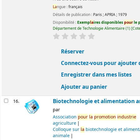
La
ngue :
français
Détails de publication :
Paris
;
APRIA
;
1979
Disponibilité :
Exemp
la
ires disponibles
pour
le p
Département de Technologie Alimentaire
(1)
Cote
évaluation
C
la
ssement moyen : 0.0 ét
Réserver
Connectez-vous pour ajouter 
Enregistrer dans mes listes
Ajouter au panier
Biotechnologie et alimentation 
16.
par
Association
pour
la
promotion
industrie
agriculture
Colloque sur
la
biotechnologie et aliment
animale