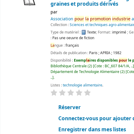
graines et produits dérivés
par
Association
pour
la
promotion
industrie
a
Collection :
Sciences et techniques agro-alimentai
Type de matériel :
Texte
; Format :
imprimé
; Ge
:
Pas une oeuvre de fiction
La
ngue :
français
Détails de publication :
Paris
;
APRIA
;
1982
Disponibilité :
Exemp
la
ires disponibles
pour
le p
Bibliothèque Centrale
(2)
Cote :
BC_607 84/1/A, ..
Département de Technologie Alimentaire
(2)
Cote
..
.
Listes :
technologie alimentaire
.
évaluation
C
la
ssement moyen : 0.0 ét
Réserver
Connectez-vous pour ajouter 
Enregistrer dans mes listes