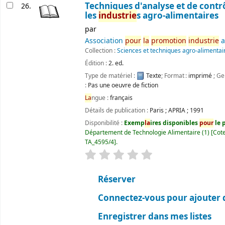
Techniques d'analyse et de contr
26.
les
industrie
s agro-alimentaires
par
Association
pour
la
promotion
industrie
a
Collection :
Sciences et techniques agro-alimentai
Édition :
2. ed.
Type de matériel :
Texte
; Format :
imprimé
; Ge
:
Pas une oeuvre de fiction
La
ngue :
français
Détails de publication :
Paris
;
APRIA
;
1991
Disponibilité :
Exemp
la
ires disponibles
pour
le p
Département de Technologie Alimentaire
(1)
Cote
TA_4595/4
.
évaluation
C
la
ssement moyen : 0.0 ét
Réserver
Connectez-vous pour ajouter 
Enregistrer dans mes listes