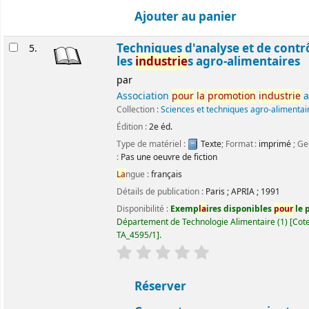
Ajouter au panier
Techniques d'analyse et de contr
5.
les
industrie
s agro-alimentaires
par
Association
pour
la
promotion
industrie
a
Collection :
Sciences et techniques agro-alimentai
Édition :
2e éd.
Type de matériel :
Texte
; Format :
imprimé
; Ge
:
Pas une oeuvre de fiction
La
ngue :
français
Détails de publication :
Paris
;
APRIA
;
1991
Disponibilité :
Exemp
la
ires disponibles
pour
le p
Département de Technologie Alimentaire
(1)
Cote
TA_4595/1
.
évaluation
C
la
ssement moyen : 0.0 ét
Réserver