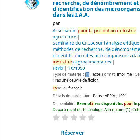
recherche, de dénombrement et
d'identification des microorgan
dans les I.A.A.
par
Association
pour
la
promotion
industrie
agriculture
Seminaire du CPCIA sur l'analyse critique
méthodes de recherche, de dénombreme
d'identification des microorganismes dan
industrie
s agroalimentaires
Paris
10/1990
Type de matériel :
Texte
; Format :
imprimé
; Ge
:
Pas une oeuvre de fiction
La
ngue :
français
Détails de publication :
Paris
;
APRIA
;
1991
Disponibilité :
Exemp
la
ires disponibles
pour
le p
Département de Technologie Alimentaire
(1)
Cote
évaluation
C
la
ssement moyen : 0.0 ét
Réserver