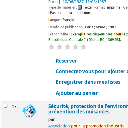
Paris
10/06/1987-11/06/1987
Type de matériel :
Texte
; Format :
imprimé
; Ge
:
Pas une oeuvre de fiction
La
ngue :
français
Détails de publication :
Paris
;
APRIA
;
1987
Disponibilité :
Exemp
la
ires disponibles
pour
le p
Bibliothèque Centrale
(1)
Cote :
BC_1369 53
.
évaluation
C
la
ssement moyen : 0.0 ét
Réserver
Connectez-vous pour ajouter 
Enregistrer dans mes listes
Ajouter au panier
Sécurité, protection de l'enviro
17.
prévention des nuisances
par
Association
pour
la
promotion
industrie