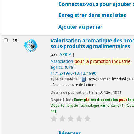
Connectez-vous pour ajouter 
Enregistrer dans mes listes
Ajouter au panier
Valorisation aromatique des prod
19.
sous-produits agroalimentaires
par
APRIA
Association
pour
la
promotion
industrie
agriculture
11/12/1990-13/12/1990
Type de matériel :
Texte
; Format :
imprimé
; Ge
:
Pas une oeuvre de fiction
Détails de publication :
Paris
;
APRIA
;
1991
Disponibilité :
Exemp
la
ires disponibles
pour
le p
Département de Technologie Alimentaire
(1)
Cote
44
.
évaluation
C
la
ssement moyen : 0.0 ét
Réserver