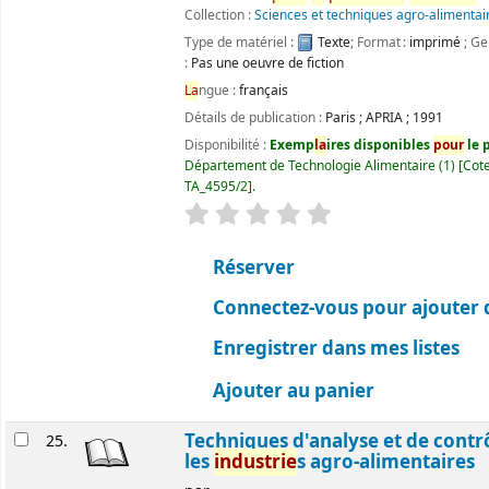
Collection :
Sciences et techniques agro-alimentai
Type de matériel :
Texte
; Format :
imprimé
; Ge
:
Pas une oeuvre de fiction
La
ngue :
français
Détails de publication :
Paris
;
APRIA
;
1991
Disponibilité :
Exemp
la
ires disponibles
pour
le p
Département de Technologie Alimentaire
(1)
Cote
TA_4595/2
.
évaluation
C
la
ssement moyen : 0.0 ét
Réserver
Connectez-vous pour ajouter 
Enregistrer dans mes listes
Ajouter au panier
Techniques d'analyse et de contr
25.
les
industrie
s agro-alimentaires