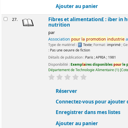
Ajouter au panier
Fibres et alimentation£ : iber in
27.
nutrition
par
Association
pour
la
promotion
industrie
a
Type de matériel :
Texte
; Format :
imprimé
; Ge
:
Pas une oeuvre de fiction
Détails de publication :
Paris
;
APRIA
;
1981
Disponibilité :
Exemp
la
ires disponibles
pour
le p
Département de Technologie Alimentaire
(1)
Cote
évaluation
C
la
ssement moyen : 0.0 ét
Réserver
Connectez-vous pour ajouter 
Enregistrer dans mes listes
Ajouter au panier