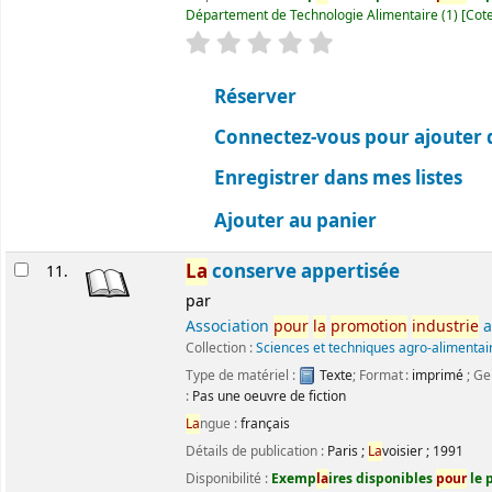
Département de Technologie Alimentaire
(1)
Cote
évaluation
C
la
ssement moyen : 0.0 ét
Réserver
Connectez-vous pour ajouter 
Enregistrer dans mes listes
Ajouter au panier
La
conserve appertisée
11.
par
Association
pour
la
promotion
industrie
a
Collection :
Sciences et techniques agro-alimentai
Type de matériel :
Texte
; Format :
imprimé
; Ge
:
Pas une oeuvre de fiction
La
ngue :
français
Détails de publication :
Paris
;
La
voisier
;
1991
Disponibilité :
Exemp
la
ires disponibles
pour
le p