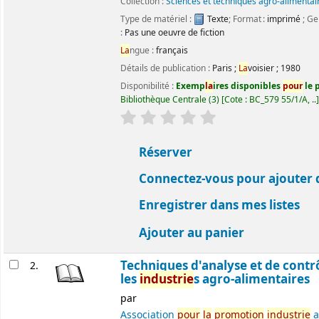
Collection :
Sciences et techniques agro-alimentai
Type de matériel :
Texte
; Format :
imprimé
; Ge
:
Pas une oeuvre de fiction
La
ngue :
français
Détails de publication :
Paris
;
La
voisier
;
1980
Disponibilité :
Exemp
la
ires disponibles
pour
le p
Bibliothèque Centrale
(3)
Cote :
BC_579 55/1/A, ..
évaluation
C
la
ssement moyen : 0.0 ét
Réserver
Connectez-vous pour ajouter 
Enregistrer dans mes listes
Ajouter au panier
Techniques d'analyse et de contr
2.
les
industrie
s agro-alimentaires
par
Association
pour
la
promotion
industrie
a