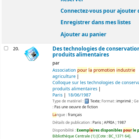
Connectez-vous pour ajouter 
Enregistrer dans mes listes
Ajouter au panier
Des technologies de conservatio
20.
produits alimentaires
par
Association
pour
la
promotion
industrie
agriculture
Colloque sur les technologies de conserv
produits alimentaires
Paris
18/06/1987
Type de matériel :
Texte
; Format :
imprimé
; Ge
:
Pas une oeuvre de fiction
La
ngue :
français
Détails de publication :
Paris
;
APRIA
;
1987
Disponibilité :
Exemp
la
ires disponibles
pour
le p
Bibliothèque Centrale
(1)
Cote :
BC_1371 64
.