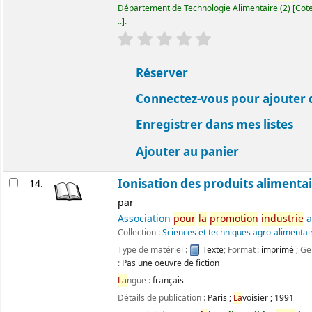
Département de Technologie Alimentaire
(2)
Cote
..
.
évaluation
C
la
ssement moyen : 0.0 ét
Réserver
Connectez-vous pour ajouter 
Enregistrer dans mes listes
Ajouter au panier
Ionisation des produits alimenta
14.
par
Association
pour
la
promotion
industrie
a
Collection :
Sciences et techniques agro-alimentai
Type de matériel :
Texte
; Format :
imprimé
; Ge
:
Pas une oeuvre de fiction
La
ngue :
français
Détails de publication :
Paris
;
La
voisier
;
1991